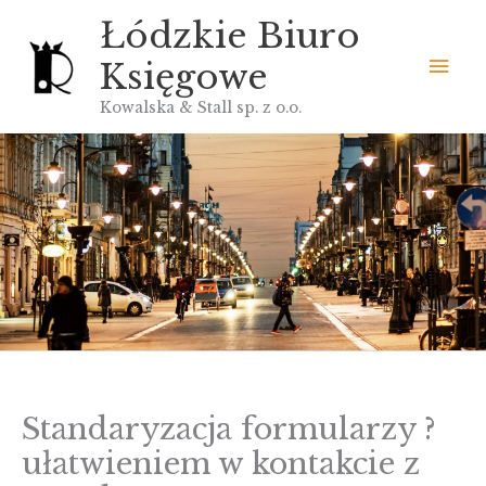
Przejdź
Łódzkie Biuro
do
Głó
Księgowe
treści
men
Kowalska & Stall sp. z o.o.
Standaryzacja formularzy ?
ułatwieniem w kontakcie z