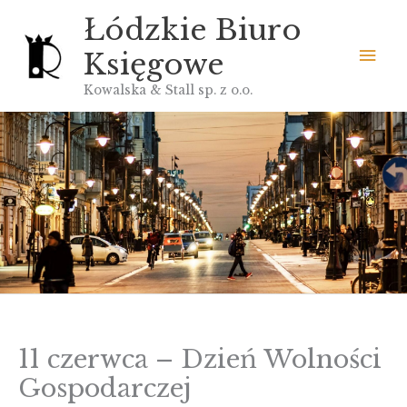
Przejdź
Łódzkie Biuro
do
Głó
Księgowe
treści
men
Kowalska & Stall sp. z o.o.
11 czerwca – Dzień Wolności
Gospodarczej