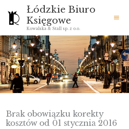
Przejdź
Łódzkie Biuro
do
Głó
Księgowe
treści
men
Kowalska & Stall sp. z o.o.
Brak obowiązku korekty
kosztów od 01 stycznia 2016