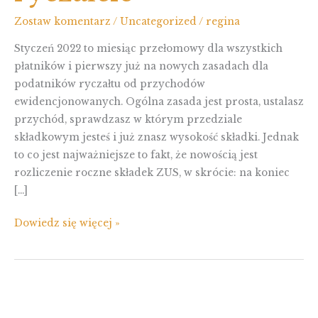
Zostaw komentarz
/
Uncategorized
/
regina
Styczeń 2022 to miesiąc przełomowy dla wszystkich
płatników i pierwszy już na nowych zasadach dla
podatników ryczałtu od przychodów
ewidencjonowanych. Ogólna zasada jest prosta, ustalasz
przychód, sprawdzasz w którym przedziale
składkowym jesteś i już znasz wysokość składki. Jednak
to co jest najważniejsze to fakt, że nowością jest
rozliczenie roczne składek ZUS, w skrócie: na koniec
[…]
Polski
Dowiedz się więcej »
Ład
–
składka
zdrowotna
w