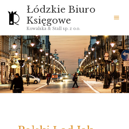
Przejdź
Łódzkie Biuro
do
Głó
Księgowe
treści
men
Kowalska & Stall sp. z o.o.